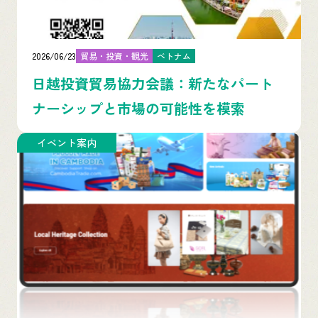
2026/06/23
貿易・投資・観光
ベトナム
日越投資貿易協力会議：新たなパート
ナーシップと市場の可能性を模索
イベント案内