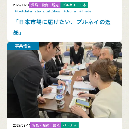
2025/10/14
貿易・投資・観光
ブルネイ
日本
#KyotoInternationalGiftShow
#Brunei
#Trade
「日本市場に届けたい、ブルネイの逸
品」
事業報告
2025/08/14
貿易・投資・観光
ベトナム