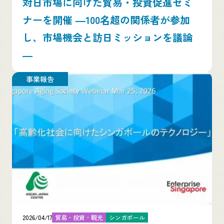
対日市場に向けた貿易・投資促進セミ
ナーを開催 ―100名超の関係者が参加
し、市場機会と訪日ミッションを議論
―
事業報告
2026/04/17
貿易・投資・観光
シンガポール