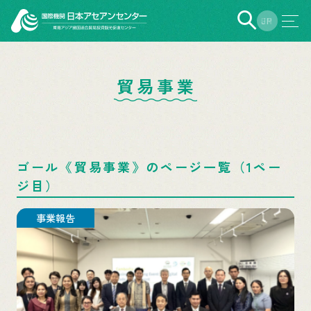
EN
JP
貿易事業
ゴール《貿易事業》のページ一覧（1ペー
ジ目）
事業報告