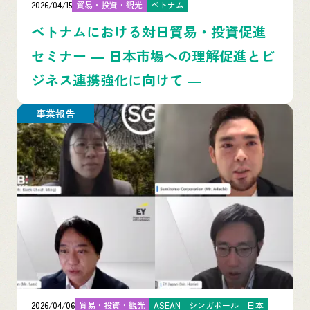
2026/04/15
貿易・投資・観光
ベトナム
ベトナムにおける対日貿易・投資促進
セミナー ― 日本市場への理解促進とビ
ジネス連携強化に向けて ―
事業報告
2026/04/06
貿易・投資・観光
ASEAN
シンガポール
日本