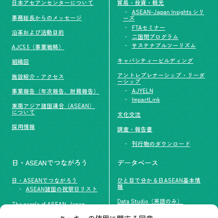
日本アセアンセンターについて
貿易・投資・観光
ASEAN-Japan Insights シリ
事務総長からのメッセージ
ーズ
FTAセミナー
沿革および活動目的
二国間プログラム
サステナブルツーリズム
AJC5.5（事業戦略）
キャパシティービルディング
組織図
アントレプレナーシップ・リーダ
施設紹介・アクセス
ーシップ
AJYELN
事業報告（年次報告、財務報告）
ImpactLink
東南アジア諸国連合（ASEAN）
について
文化交流
採用情報
調査・報告書
刊行物のダウンロード
日・ASEANでつながろう
データベース
日・ASEANでつながろう
ひと目で分かる日ASEAN基本情
報
ASEAN諸国の祝祭日リスト
Data Studio（英語のみ）
The people of ASEAN-Japan