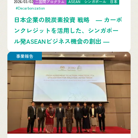
2026/03/02
二国間プログラム
ASEAN
シンガポール
日本
#Decarbonization
日本企業の脱炭素投資 戦略 ― カーボ
ンクレジットを活用した、シンガポー
ル発ASEANビジネス機会の創出 ―
事業報告