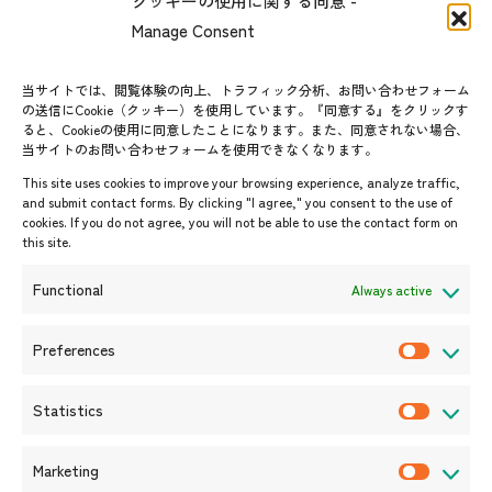
クッキーの使用に関する同意 -
#ImpactASEAN
お問い合わせ
Manage Consent
グループ訪問の受け入れ
よくあるご質問
メールマガジン登録
当サイトでは、閲覧体験の向上、トラフィック分析、お問い合わせフォーム
お問い合わせ先一覧
ASEANPEDIA
の送信にCookie（クッキー）を使用しています。『同意する』をクリックす
ると、Cookieの使用に同意したことになります。また、同意されない場合、
当サイトのお問い合わせフォームを使用できなくなります。
イベント・お知らせ
This site uses cookies to improve your browsing experience, analyze traffic,
開催中・開催予定のイベント
and submit contact forms. By clicking "I agree," you consent to the use of
cookies. If you do not agree, you will not be able to use the contact form on
イベント案内
this site.
プレスリリース/メディア掲載情
報
Functional
Always active
入札/公募情報
お知らせ
Preferences
P
r
Statistics
e
S
f
t
Marketing
e
a
M