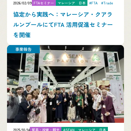
2026/02/09
FTAセミナー
マレーシア
日本
#FTA
#Trade
協定から実践へ：マレーシア・クアラ
ルンプールにてFTA 活用促進セミナー
を開催
事業報告
2025/10/14
貿易・投資・観光
ASEAN
マレーシア
日本