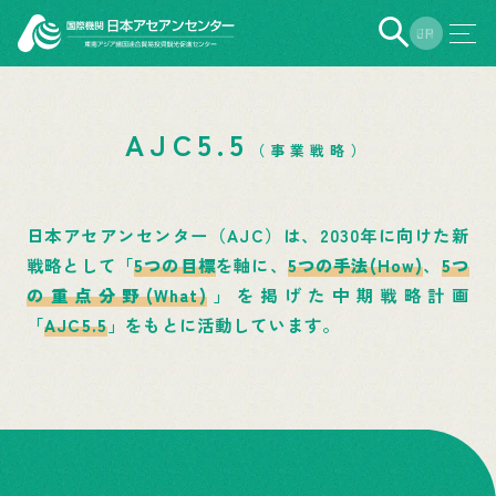
EN
JP
AJC5.5
（事業戦略）
日本アセアンセンター（AJC）は、2030年に向けた新
戦略として「
5つの目標
を軸に、
5つの手法(How)
、
5つ
の重点分野(What)
」を掲げた中期戦略計画
「
AJC5.5
」をもとに活動しています。