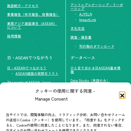
アントレプレナーシップ・リーダ
施設紹介・アクセス
ーシップ
AJYELN
事業報告（年次報告、財務報告）
ImpactLink
東南アジア諸国連合（ASEAN）
について
文化交流
採用情報
調査・報告書
刊行物のダウンロード
日・ASEANでつながろう
データベース
日・ASEANでつながろう
ひと目で分かる日ASEAN基本情
報
ASEAN諸国の祝祭日リスト
Data Studio（英語のみ）
The people of ASEAN-Japan
クッキーの使用に関する同意 -
#ImpactASEAN
お問い合わせ
Manage Consent
グループ訪問の受け入れ
よくあるご質問
メールマガジン登録
当サイトでは、閲覧体験の向上、トラフィック分析、お問い合わせフォーム
お問い合わせ先一覧
ASEANPEDIA
の送信にCookie（クッキー）を使用しています。『同意する』をクリックす
ると、Cookieの使用に同意したことになります。また、同意されない場合、
当サイトのお問い合わせフォームを使用できなくなります。