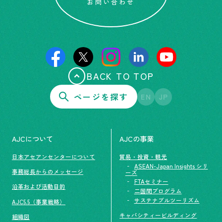
お問い合わせ
BACK TO TOP
ページを探す
EN
JP
AJCについて
AJCの事業
日本アセアンセンターについて
貿易・投資・観光
ASEAN-Japan Insights シリ
事務総長からのメッセージ
ーズ
FTAセミナー
沿革および活動目的
二国間プログラム
サステナブルツーリズム
AJC5.5（事業戦略）
キャパシティービルディング
組織図