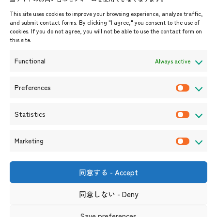
イベント・お知らせ
This site uses cookies to improve your browsing experience, analyze traffic,
開催中・開催予定のイベント
and submit contact forms. By clicking "I agree," you consent to the use of
cookies. If you do not agree, you will not be able to use the contact form on
イベント案内
this site.
プレスリリース/メディア掲載情
報
Functional
Always active
入札/公募情報
お知らせ
Preferences
P
r
Statistics
e
S
f
t
Marketing
e
a
M
r
t
a
e
i
r
同意する - Accept
〒105-0004
n
s
k
東京都港区新橋6-17-19 新御成
門ビル1階
c
t
同意しない - Deny
e
（連絡先）
e
i
t
s
リンク集
サイト利用規約
プライバシーポリシー
Save preferences
c