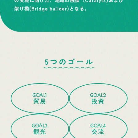
架け橋(Bridge builder)となる。
5つのゴール
GOAL1
GOAL2
貿易
投資
GOAL3
GOAL4
観光
交流