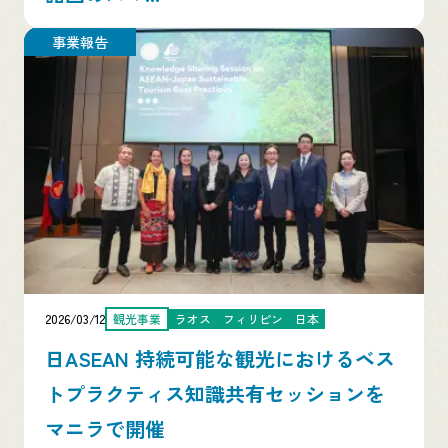
事業報告
2026/03/12
観光事業
ラオス
フィリピン
日本
日ASEAN 持続可能な観光におけるベス
トプラクティス知識共有セッションを
マニラで開催