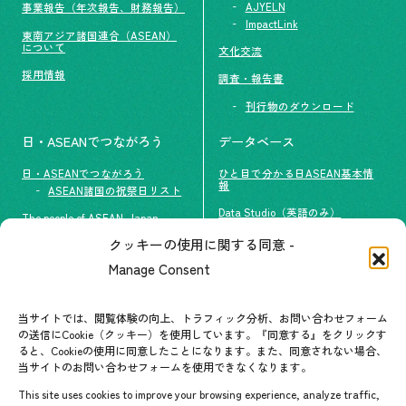
AJYELN
事業報告（年次報告、財務報告）
ImpactLink
東南アジア諸国連合（ASEAN）
について
文化交流
採用情報
調査・報告書
刊行物のダウンロード
日・ASEANでつながろう
データベース
日・ASEANでつながろう
ひと目で分かる日ASEAN基本情
報
ASEAN諸国の祝祭日リスト
Data Studio（英語のみ）
The people of ASEAN-Japan
クッキーの使用に関する同意 -
#ImpactASEAN
お問い合わせ
Manage Consent
グループ訪問の受け入れ
よくあるご質問
メールマガジン登録
当サイトでは、閲覧体験の向上、トラフィック分析、お問い合わせフォーム
お問い合わせ先一覧
ASEANPEDIA
の送信にCookie（クッキー）を使用しています。『同意する』をクリックす
ると、Cookieの使用に同意したことになります。また、同意されない場合、
当サイトのお問い合わせフォームを使用できなくなります。
イベント・お知らせ
This site uses cookies to improve your browsing experience, analyze traffic,