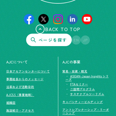
BACK TO TOP
ページを探す
EN
JP
AJCについて
AJCの事業
日本アセアンセンターについて
貿易・投資・観光
ASEAN-Japan Insights シリ
事務総長からのメッセージ
ーズ
FTAセミナー
沿革および活動目的
二国間プログラム
サステナブルツーリズム
AJC5.5（事業戦略）
キャパシティービルディング
組織図
アントレプレナーシップ・リーダ
施設紹介・アクセス
ーシップ