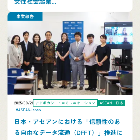
女性社会起業...
事業報告
2025/08/21
アドボカシー・コミュニケーション
ASEAN
日本
#ASEANJapan
日本・アセアンにおける「信頼性のあ
る自由なデータ流通（DFFT）」推進に