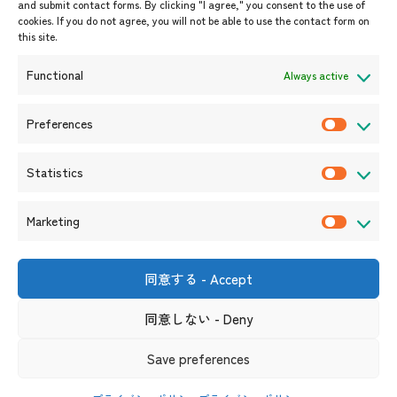
開催中・開催予定のイベント
and submit contact forms. By clicking "I agree," you consent to the use of
cookies. If you do not agree, you will not be able to use the contact form on
イベント案内
this site.
プレスリリース/メディア掲載情
報
Functional
Always active
入札/公募情報
お知らせ
Preferences
P
r
Statistics
e
S
f
t
Marketing
e
a
M
r
t
a
e
i
r
同意する - Accept
〒105-0004
n
s
k
東京都港区新橋6-17-19 新御成
門ビル1階
c
t
同意しない - Deny
e
（連絡先）
e
i
t
s
リンク集
サイト利用規約
プライバシーポリシー
Save preferences
c
i
ソーシャルメディアポリシー及び免責事項
s
n