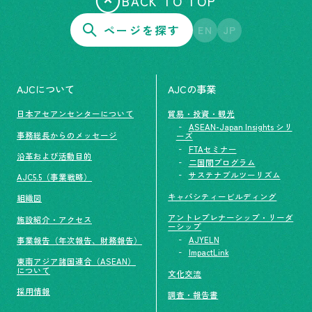
BACK TO TOP
ページを探す
EN
JP
AJCについて
AJCの事業
日本アセアンセンターについて
貿易・投資・観光
ASEAN-Japan Insights シリ
事務総長からのメッセージ
ーズ
FTAセミナー
沿革および活動目的
二国間プログラム
サステナブルツーリズム
AJC5.5（事業戦略）
キャパシティービルディング
組織図
アントレプレナーシップ・リーダ
施設紹介・アクセス
ーシップ
AJYELN
事業報告（年次報告、財務報告）
ImpactLink
東南アジア諸国連合（ASEAN）
について
文化交流
採用情報
調査・報告書