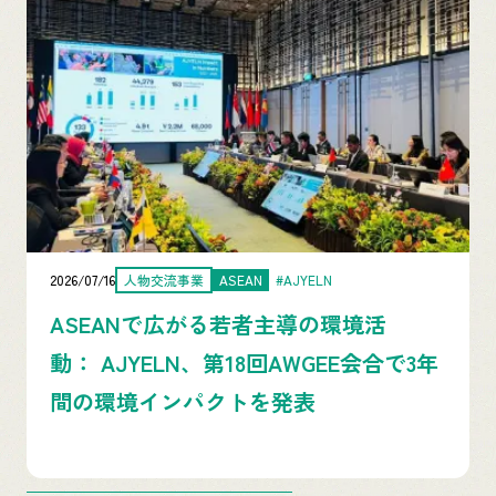
2026/07/13
投資事業
ベトナム
日本
パートナーシップの新たな波を牽引す
る：ベトナム－日本投資・貿易協力会
議2026
…