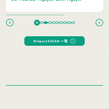
#ImpactASEAN 一覧