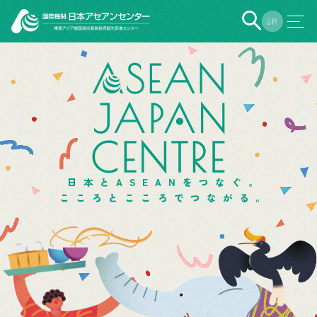
EN
JP
日本とASEANをつなぐ。
こころとこころでつながる。