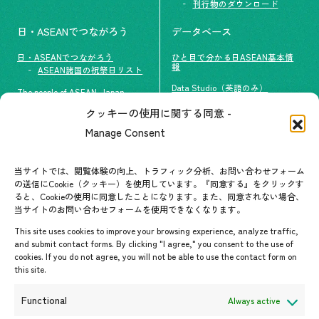
刊行物のダウンロード
日・ASEANでつながろう
データベース
日・ASEANでつながろう
ひと目で分かる日ASEAN基本情
報
ASEAN諸国の祝祭日リスト
Data Studio（英語のみ）
The people of ASEAN-Japan
クッキーの使用に関する同意 -
#ImpactASEAN
お問い合わせ
Manage Consent
グループ訪問の受け入れ
よくあるご質問
メールマガジン登録
当サイトでは、閲覧体験の向上、トラフィック分析、お問い合わせフォーム
お問い合わせ先一覧
ASEANPEDIA
の送信にCookie（クッキー）を使用しています。『同意する』をクリックす
ると、Cookieの使用に同意したことになります。また、同意されない場合、
当サイトのお問い合わせフォームを使用できなくなります。
イベント・お知らせ
This site uses cookies to improve your browsing experience, analyze traffic,
開催中・開催予定のイベント
and submit contact forms. By clicking "I agree," you consent to the use of
cookies. If you do not agree, you will not be able to use the contact form on
イベント案内
this site.
プレスリリース/メディア掲載情
報
Functional
Always active
入札/公募情報