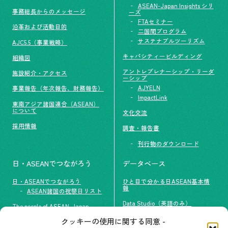
ASEAN-Japan Insights シリ
事務総長からのメッセージ
ーズ
FTAセミナー
沿革および活動目的
二国間プログラム
サステナブルツーリズム
AJC5.5（事業戦略）
キャパシティービルディング
組織図
アントレプレナーシップ・リーダ
施設紹介・アクセス
ーシップ
AJYELN
事業報告（年次報告、財務報告）
ImpactLink
東南アジア諸国連合（ASEAN）
について
文化交流
採用情報
調査・報告書
刊行物のダウンロード
日・ASEANでつながろう
データベース
日・ASEANでつながろう
ひと目で分かる日ASEAN基本情
報
ASEAN諸国の祝祭日リスト
Data Studio（英語のみ）
The people of ASEAN-Japan
クッキーの使用に関する同意 -
#ImpactASEAN