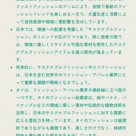
ファストファッションのブームにより、安価で最新のファ
ッショントレンドを楽しめる一方で、大量生産と消費によ
って自然資源や環境に悪影響を及ぼしています。
日本では、環境への配慮を考慮した「サステナブルファッ
ション」のトレンドが広がりつつあり、特に若者の間で
は、環境に優しくリサイクル可能な素材を使用したサステ
ナブルファッションアイテムを選ぶ傾向が強まっていま
す。
将来的に、サステナブルファッションやエコファッション
は、日本を含む世界中のファッション・アパレル業界にと
って重要な課題や戦略となるでしょう。
タイは、ファッション・アパレル業界の最前線に立つ国の
一つです。タイのファッション起業家は、麻やバナナ、パ
イナップルなどの環境に優しい素材や伝統的な織物技術を
活用し、日本のサステナブルファッションに対する需要に
応える潜在力を持っています。タイのファッションは倫理
的でありながらも優雅であり、美しさだけでなく、持続可
能性も兼ね備えた製品を生み出しています。