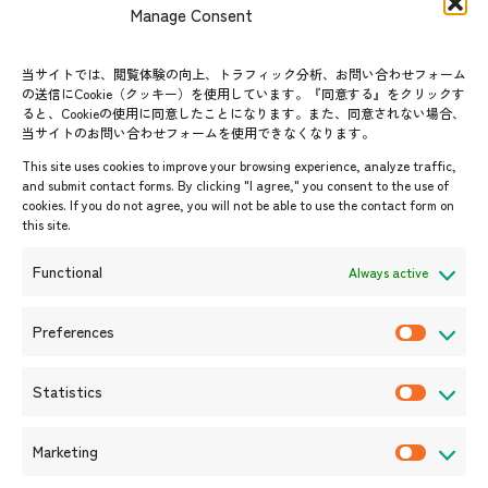
お問い合わせ
Manage Consent
グループ訪問の受け入れ
よくあるご質問
メールマガジン登録
当サイトでは、閲覧体験の向上、トラフィック分析、お問い合わせフォーム
お問い合わせ先一覧
ASEANPEDIA
の送信にCookie（クッキー）を使用しています。『同意する』をクリックす
ると、Cookieの使用に同意したことになります。また、同意されない場合、
当サイトのお問い合わせフォームを使用できなくなります。
イベント・お知らせ
This site uses cookies to improve your browsing experience, analyze traffic,
開催中・開催予定のイベント
and submit contact forms. By clicking "I agree," you consent to the use of
cookies. If you do not agree, you will not be able to use the contact form on
イベント案内
this site.
プレスリリース/メディア掲載情
報
Functional
Always active
入札/公募情報
お知らせ
Preferences
P
r
Statistics
e
S
f
t
Marketing
e
a
M
r
t