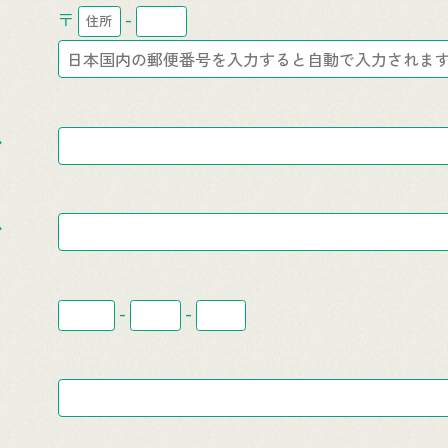
〒
-
ス
ス
-
-