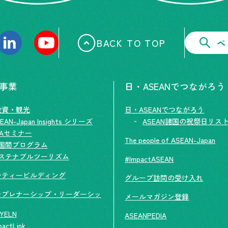
BACK TO TOP
ペ
の事業
日・ASEANでつながろう
投資・観光
日・ASEANでつながろう
EAN-Japan Insights シリーズ
ASEAN諸国の祝祭日リス
TAセミナー
The people of ASEAN-Japan
国間プログラム
ステナブルツーリズム
#ImpactASEAN
シティービルディング
グループ訪問の受け入れ
レプレナーシップ・リーダーシッ
メールマガジン登録
YELN
ASEANPEDIA
pactLink