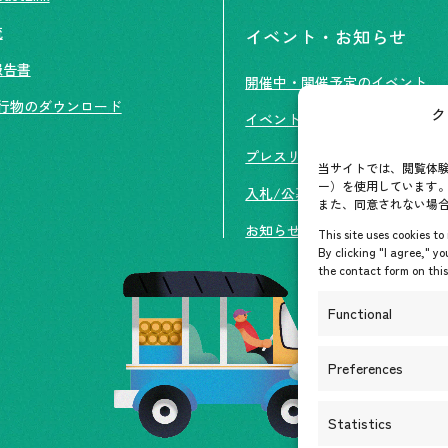
流
イベント・お知らせ
報告書
開催中・開催予定のイベント
行物のダウンロード
ク
イベント案内
プレスリリース/メディア掲載
当サイトでは、閲覧体験
ー）を使用しています。
入札/公募情報
また、同意されない場
お知らせ
This site uses cookies t
By clicking "I agree," yo
the contact form on this 
Functional
Preferences
Statistics