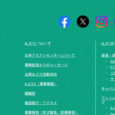
AJCについて
AJC
日本アセアンセンターについて
貿易・
AS
事務総長からのメッセージ
F
二
沿革および活動目的
サ
AJC5.5（事業戦略）
キャパ
組織図
アント
プ
施設紹介・アクセス
AJ
事業報告（年次報告、財務報告）
Im