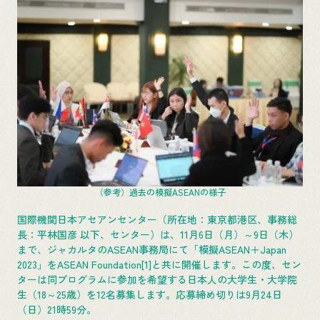
（参考）過去の模擬ASEANの様子
国際機関日本アセアンセンター（所在地：東京都港区、事務総
長：平林国彦 以下、センター）は、11月6日（月）～9日（木）
まで、ジャカルタのASEAN事務局にて「模擬ASEAN＋Japan
2023」をASEAN Foundation[1]と共に開催します。この度、セン
ターは同プログラムに参加を希望する日本人の大学生・大学院
生（18～25歳）を12名募集します。応募締め切りは9月24日
（日）21時59分。