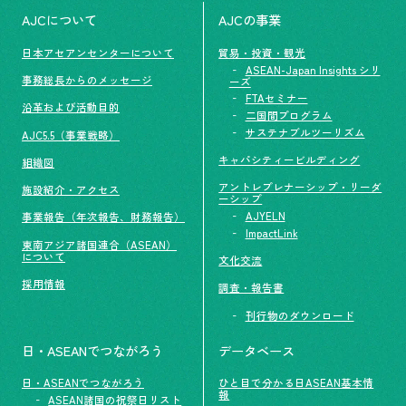
AJCについて
AJCの事業
日本アセアンセンターについて
貿易・投資・観光
ASEAN-Japan Insights シリ
事務総長からのメッセージ
ーズ
FTAセミナー
沿革および活動目的
二国間プログラム
サステナブルツーリズム
AJC5.5（事業戦略）
キャパシティービルディング
組織図
アントレプレナーシップ・リーダ
施設紹介・アクセス
ーシップ
AJYELN
事業報告（年次報告、財務報告）
ImpactLink
東南アジア諸国連合（ASEAN）
について
文化交流
採用情報
調査・報告書
刊行物のダウンロード
日・ASEANでつながろう
データベース
日・ASEANでつながろう
ひと目で分かる日ASEAN基本情
報
ASEAN諸国の祝祭日リスト