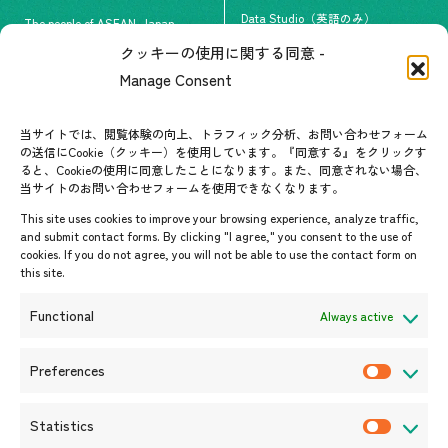
Data Studio（英語のみ）
The people of ASEAN-Japan
クッキーの使用に関する同意 -
#ImpactASEAN
お問い合わせ
Manage Consent
グループ訪問の受け入れ
よくあるご質問
メールマガジン登録
当サイトでは、閲覧体験の向上、トラフィック分析、お問い合わせフォーム
お問い合わせ先一覧
ASEANPEDIA
の送信にCookie（クッキー）を使用しています。『同意する』をクリックす
ると、Cookieの使用に同意したことになります。また、同意されない場合、
当サイトのお問い合わせフォームを使用できなくなります。
イベント・お知らせ
This site uses cookies to improve your browsing experience, analyze traffic,
開催中・開催予定のイベント
and submit contact forms. By clicking "I agree," you consent to the use of
cookies. If you do not agree, you will not be able to use the contact form on
イベント案内
this site.
プレスリリース/メディア掲載情
報
Functional
Always active
入札/公募情報
お知らせ
Preferences
P
r
Statistics
e
S