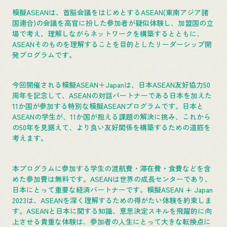
模擬ASEANは、首脳会議をはじめとするASEAN(東南アジア諸
国連合)の会議を高官に扮した参加者が疑似体験し、加盟国の立
場で考え、理解しながらネットワークを構築するとともに、
ASEANそのものを理解することを目的としたリーダーシップ開
発プログラムです。
今回開催される模擬ASEAN＋Japanは、日本ASEAN友好協力50
周年を記念して、ASEANの対話パートナーである日本を加えた
11か国が参加する特別な模擬ASEANプログラムです。日本と
ASEANの学生が、11か国が抱える課題の解決に挑み、これから
の50年を見据えて、より良い友好関係を構築するための道筋を
考えます。
本プログラムに参加する学生の渡航費・滞在費・食費などを含
めた参加費は無料です。ASEANは世界の成長センターであり、
日本にとって重要な経済パートナーです。模擬ASEAN + Japan
2023は、ASEANを深く理解するための得がたい体験を約束しま
す。ASEANと日本に関する知識、意思決定スキルを飛躍的に向
上させる貴重な体験は、参加者の人生にとって大きな転換点に