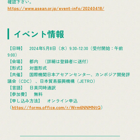
確認下さい。
https://www.asean.or.jp/event-info/20240418/
イベント情報
【日時】 2024年5月8日（水）9:30-12:30（受付開始：午前
9:00）
【会場】 都内 （詳細は登録者に送付）
【形式】 対面形式
【共催】 国際機関日本アセアンセンター、カンボジア開発評
議会（CDC） 、日本貿易振興機構（JETRO）
【言語】 日英同時通訳
【参加費】 無料
【申し込み方法】 オンライン申込
（
https://forms.office.com/r/Wrm6NNMNtQ
）