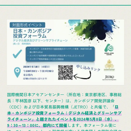
国際機関日本アセアンセンター（所在地：東京都港区、事務総
長：平林国彦 以下、センター）は、カンボジア開発評議会
（CDC）および日本貿易振興機構（JETRO）と共催で、「
日
本・カンボジア投資フォーラム：デジタル経済とグリーンサプ
ライチェーン」と題されたイベントを2024年5月8日（水）、
9：30～13：00に、都内にて開催
します。本フォーラム後に