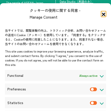
Data Studio（英語のみ）
The people of ASEAN-Japan
クッキーの使用に関する同意 -
#ImpactASEAN
お問い合わせ
Manage Consent
グループ訪問の受け入れ
よくあるご質問
メールマガジン登録
当サイトでは、閲覧体験の向上、トラフィック分析、お問い合わせフォーム
お問い合わせ先一覧
ASEANPEDIA
の送信にCookie（クッキー）を使用しています。『同意する』をクリックす
ると、Cookieの使用に同意したことになります。また、同意されない場合、
当サイトのお問い合わせフォームを使用できなくなります。
イベント・お知らせ
This site uses cookies to improve your browsing experience, analyze traffic,
開催中・開催予定のイベント
and submit contact forms. By clicking "I agree," you consent to the use of
cookies. If you do not agree, you will not be able to use the contact form on
イベント案内
this site.
プレスリリース/メディア掲載情
報
Functional
Always active
入札/公募情報
お知らせ
Preferences
P
r
Statistics
e
S
f