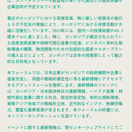
は、スン・チャントール副首相が率いる代表団との個別会議や
企業訪問が予定されています。
最近のカンボジアにおける政策改革、特に新しい投資法の施行
とその下位法の実施により、カンボジアにおける投資活動が大
幅に活発化しています。2023年には、国内への投資総額が49. 2
億米ドルに達しました。特に、カンボジアが最近力を入れてい
る高度技術産業や持続可能な産業の促進、ビジネスに有利な規
制環境の構築、物流開発のための包括的な国家マスタープラン
の導入などによって、カンボジアは日本の投資家にとって魅力
的な目的地となっています。
本フォーラムでは、日本企業がカンボジアの政府機関や企業と
直接交流し、同国の戦略的優位性に係る最新情報にアクセスで
きるプラットフォームを提供します。最新情報のトピックに
は、カンボジア・日本経済特区の最新情報、ハイテク産業・持
続可能な産業に関する利点、政治的安定性、有利な規制環境、
東南アジア地域での戦略的立地、近代的なインフラ、熟練労働
力、豊富な農業資源が含まれます。本フォーラムの終盤には、
ネットワーキングセッションを設けています。
イベントに関する最新情報は、弊センターウェブサイトにてご