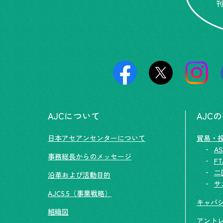
AJCについて
AJC
日本アセアンセンターについて
貿易・
AS
事務総長からのメッセージ
F
二
沿革および活動目的
サ
AJC5.5（事業戦略）
キャパ
組織図
アント