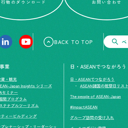
刊行物のダウンロード
お問い合わせ
BACK TO TOP
ペ
の事業
日・ASEANでつながろう
投資・観光
日・ASEANでつながろう
EAN-Japan Insights シリーズ
ASEAN諸国の祝祭日リス
TAセミナー
The people of ASEAN-Japan
国間プログラム
ステナブルツーリズム
#ImpactASEAN
シティービルディング
グループ訪問の受け入れ
レプレナーシップ・リーダーシッ
メールマガジン登録