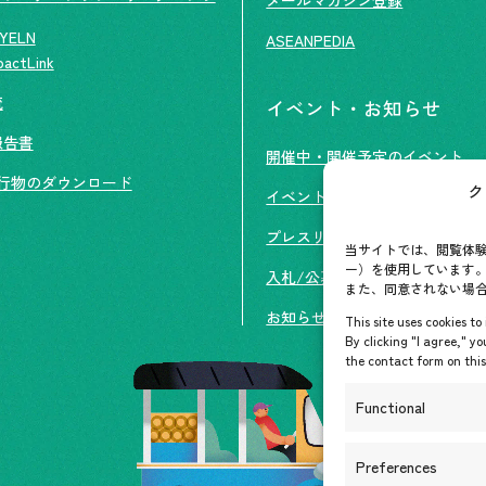
YELN
ASEANPEDIA
pactLink
流
イベント・お知らせ
報告書
開催中・開催予定のイベント
行物のダウンロード
ク
イベント案内
プレスリリース/メディア掲載
当サイトでは、閲覧体験
ー）を使用しています。
入札/公募情報
また、同意されない場
お知らせ
This site uses cookies t
By clicking "I agree," yo
the contact form on this 
Functional
Preferences