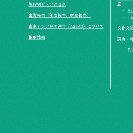
プ
施設紹介・アクセス
AJ
事業報告（年次報告、財務報告）
Im
東南アジア諸国連合（ASEAN）について
文化交
採用情報
調査・
刊