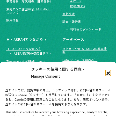
AJYELN
事業報告（年次報告、財務報告）
ImpactLink
東南アジア諸国連合（ASEAN）
について
文化交流
採用情報
調査・報告書
刊行物のダウンロード
日・ASEANでつながろう
データベース
日・ASEANでつながろう
ひと目で分かる日ASEAN基本情
報
ASEAN諸国の祝祭日リスト
Data Studio（英語のみ）
The people of ASEAN-Japan
クッキーの使用に関する同意 -
#ImpactASEAN
お問い合わせ
Manage Consent
グループ訪問の受け入れ
よくあるご質問
メールマガジン登録
当サイトでは、閲覧体験の向上、トラフィック分析、お問い合わせフォーム
お問い合わせ先一覧
ASEANPEDIA
の送信にCookie（クッキー）を使用しています。『同意する』をクリックす
ると、Cookieの使用に同意したことになります。また、同意されない場合、
当サイトのお問い合わせフォームを使用できなくなります。
イベント・お知らせ
This site uses cookies to improve your browsing experience, analyze traffic,
開催中・開催予定のイベント