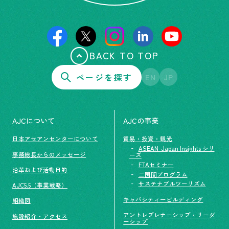
BACK TO TOP
ページを探す
EN
JP
AJCについて
AJCの事業
日本アセアンセンターについて
貿易・投資・観光
ASEAN-Japan Insights シリ
事務総長からのメッセージ
ーズ
FTAセミナー
沿革および活動目的
二国間プログラム
サステナブルツーリズム
AJC5.5（事業戦略）
キャパシティービルディング
組織図
アントレプレナーシップ・リーダ
施設紹介・アクセス
ーシップ