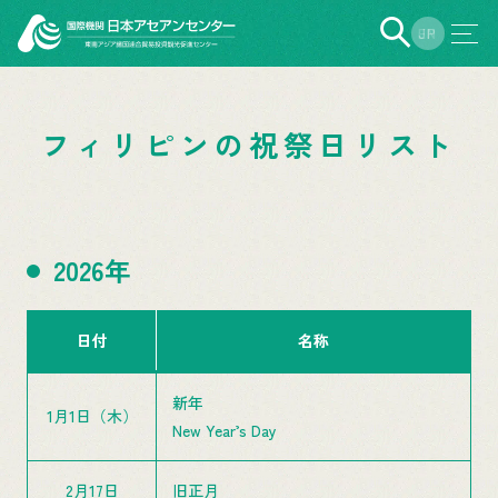
EN
JP
フィリピンの祝祭日リスト
2026年
日付
名称
新年
1月1日（木）
New Year’s Day
2月17日
旧正月