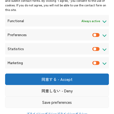
and submit contact forms. By clicking "I agree," you consent to the use of
cookies. If you do not agree, you will not be able to use the contact form on
イベント案内
this site.
プレスリリース/メディア掲載情
報
Functional
Always active
入札/公募情報
お知らせ
Preferences
P
r
Statistics
e
S
f
t
Marketing
e
a
M
r
t
a
e
i
r
同意する - Accept
〒105-0004
n
s
k
東京都港区新橋6-17-19 新御成
門ビル1階
c
t
同意しない - Deny
e
（連絡先）
e
i
t
s
リンク集
サイト利用規約
プライバシーポリシー
Save preferences
c
i
ソーシャルメディアポリシー及び免責事項
s
n
プライバシーポリシー
プライバシーポリシー