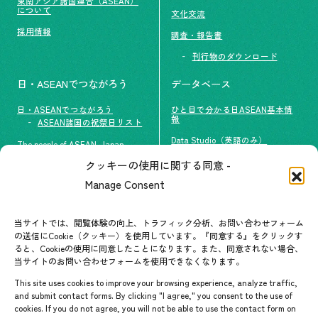
東南アジア諸国連合（ASEAN）
について
文化交流
採用情報
調査・報告書
刊行物のダウンロード
日・ASEANでつながろう
データベース
日・ASEANでつながろう
ひと目で分かる日ASEAN基本情
報
ASEAN諸国の祝祭日リスト
Data Studio（英語のみ）
The people of ASEAN-Japan
クッキーの使用に関する同意 -
#ImpactASEAN
お問い合わせ
Manage Consent
グループ訪問の受け入れ
よくあるご質問
メールマガジン登録
当サイトでは、閲覧体験の向上、トラフィック分析、お問い合わせフォーム
お問い合わせ先一覧
ASEANPEDIA
の送信にCookie（クッキー）を使用しています。『同意する』をクリックす
ると、Cookieの使用に同意したことになります。また、同意されない場合、
当サイトのお問い合わせフォームを使用できなくなります。
イベント・お知らせ
This site uses cookies to improve your browsing experience, analyze traffic,
開催中・開催予定のイベント
and submit contact forms. By clicking "I agree," you consent to the use of
cookies. If you do not agree, you will not be able to use the contact form on
イベント案内