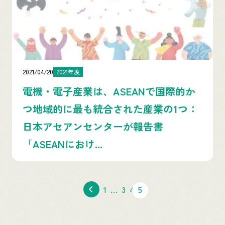
2021/04/20
2021年度
電機・電子産業は、ASEANで国際的か
つ地域的に最も統合された産業の1つ：
日本アセアンセンターが報告書
「ASEANにおけ...
1
…
3
4
5