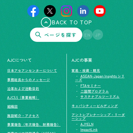
BACK TO TOP
ページを探す
EN
JP
AJCについて
AJCの事業
日本アセアンセンターについて
貿易・投資・観光
ASEAN-Japan Insights シリ
事務総長からのメッセージ
ーズ
FTAセミナー
沿革および活動目的
二国間プログラム
サステナブルツーリズム
AJC5.5（事業戦略）
キャパシティービルディング
組織図
アントレプレナーシップ・リーダ
施設紹介・アクセス
ーシップ
AJYELN
事業報告（年次報告、財務報告）
ImpactLink