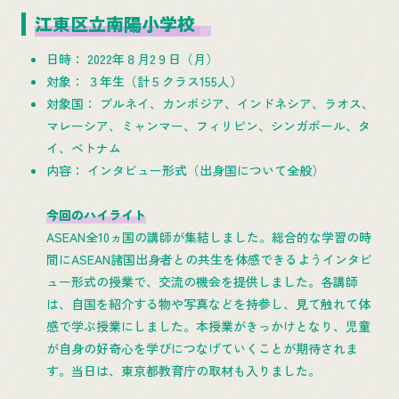
江東区立南陽小学校
日時： 2022年８月2９日（月）
対象： ３年生（計５クラス155人）
対象国： ブルネイ、カンボジア、インドネシア、ラオス、
マレーシア、ミャンマー、フィリピン、シンガポール、タ
イ、ベトナム
内容： インタビュー形式（出身国について全般）
今回のハイライト
ASEAN全10ヵ国の講師が集結しました。総合的な学習の時
間にASEAN諸国出身者との共生を体感できるようインタビ
ュー形式の授業で、交流の機会を提供しました。各講師
は、自国を紹介する物や写真などを持参し、見て触れて体
感で学ぶ授業にしました。本授業がきっかけとなり、児童
が自身の好奇心を学びにつなげていくことが期待されま
す。当日は、東京都教育庁の取材も入りました。