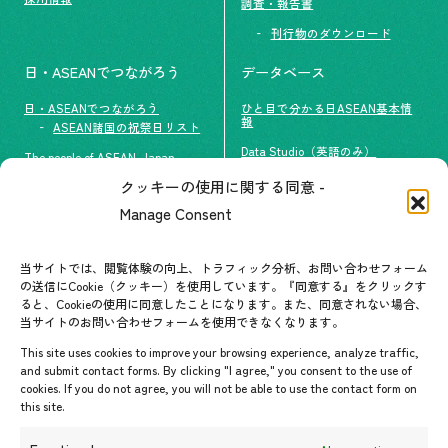
調査・報告書
刊行物のダウンロード
日・ASEANでつながろう
データベース
日・ASEANでつながろう
ひと目で分かる日ASEAN基本情
報
ASEAN諸国の祝祭日リスト
Data Studio（英語のみ）
The people of ASEAN-Japan
クッキーの使用に関する同意 -
#ImpactASEAN
お問い合わせ
Manage Consent
グループ訪問の受け入れ
よくあるご質問
メールマガジン登録
当サイトでは、閲覧体験の向上、トラフィック分析、お問い合わせフォーム
お問い合わせ先一覧
ASEANPEDIA
の送信にCookie（クッキー）を使用しています。『同意する』をクリックす
ると、Cookieの使用に同意したことになります。また、同意されない場合、
当サイトのお問い合わせフォームを使用できなくなります。
イベント・お知らせ
This site uses cookies to improve your browsing experience, analyze traffic,
開催中・開催予定のイベント
and submit contact forms. By clicking "I agree," you consent to the use of
cookies. If you do not agree, you will not be able to use the contact form on
イベント案内
this site.
プレスリリース/メディア掲載情
報