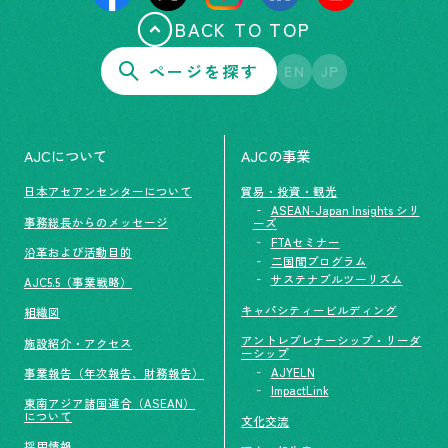
BACK TO TOP
ページを探す
EN
JP
AJCについて
AJCの事業
日本アセアンセンターについて
貿易・投資・観光
ASEAN-Japan Insights シリ
事務総長からのメッセージ
ーズ
FTAセミナー
沿革および活動目的
二国間プログラム
サステナブルツーリズム
AJC5.5（事業戦略）
キャパシティービルディング
組織図
アントレプレナーシップ・リーダ
施設紹介・アクセス
ーシップ
AJYELN
事業報告（年次報告、財務報告）
ImpactLink
東南アジア諸国連合（ASEAN）
について
文化交流
採用情報