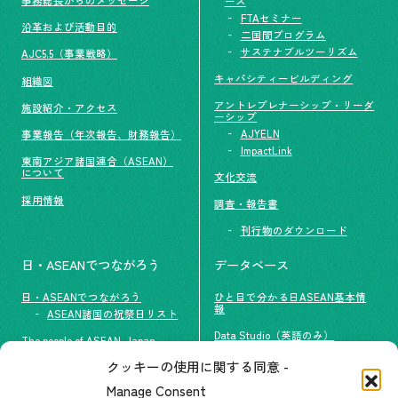
ーズ
FTAセミナー
沿革および活動目的
二国間プログラム
サステナブルツーリズム
AJC5.5（事業戦略）
キャパシティービルディング
組織図
アントレプレナーシップ・リーダ
施設紹介・アクセス
ーシップ
AJYELN
事業報告（年次報告、財務報告）
ImpactLink
東南アジア諸国連合（ASEAN）
について
文化交流
採用情報
調査・報告書
刊行物のダウンロード
日・ASEANでつながろう
データベース
日・ASEANでつながろう
ひと目で分かる日ASEAN基本情
報
ASEAN諸国の祝祭日リスト
Data Studio（英語のみ）
The people of ASEAN-Japan
クッキーの使用に関する同意 -
#ImpactASEAN
お問い合わせ
Manage Consent
グループ訪問の受け入れ