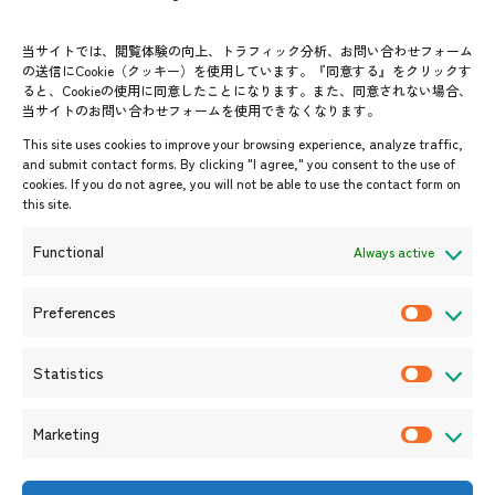
よくあるご質問
メールマガジン登録
当サイトでは、閲覧体験の向上、トラフィック分析、お問い合わせフォーム
お問い合わせ先一覧
ASEANPEDIA
の送信にCookie（クッキー）を使用しています。『同意する』をクリックす
ると、Cookieの使用に同意したことになります。また、同意されない場合、
当サイトのお問い合わせフォームを使用できなくなります。
イベント・お知らせ
This site uses cookies to improve your browsing experience, analyze traffic,
開催中・開催予定のイベント
and submit contact forms. By clicking "I agree," you consent to the use of
cookies. If you do not agree, you will not be able to use the contact form on
イベント案内
this site.
プレスリリース/メディア掲載情
報
Functional
Always active
入札/公募情報
お知らせ
Preferences
P
r
Statistics
e
S
f
t
Marketing
e
a
M
r
t
a
e